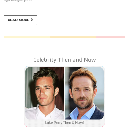
READ MORE
Celebrity Then and Now
Luke Perry Then & Now!