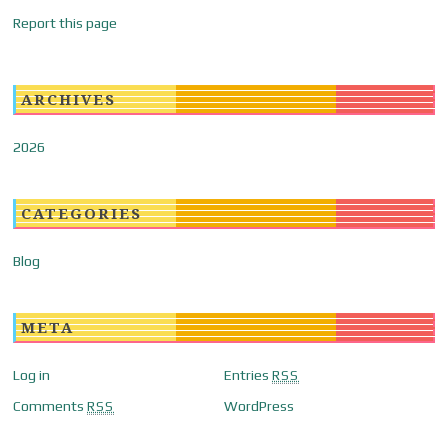
Report this page
ARCHIVES
2026
CATEGORIES
Blog
META
Log in
Entries
RSS
Comments
WordPress
RSS