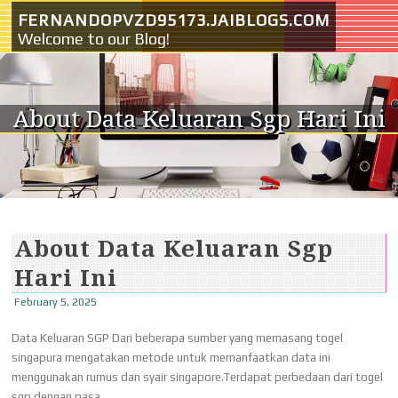
Skip to content
FERNANDOPVZD95173.JAIBLOGS.COM
Welcome to our Blog!
About Data Keluaran Sgp Hari Ini
About Data Keluaran Sgp
Hari Ini
February 5, 2025
Data Keluaran SGP Dari beberapa sumber yang memasang togel
singapura mengatakan metode untuk memanfaatkan data ini
menggunakan rumus dan syair singapore.Terdapat perbedaan dari togel
sgp dengan pasa